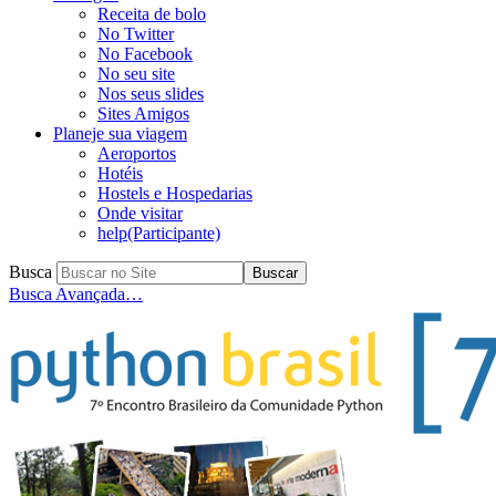
Receita de bolo
No Twitter
No Facebook
No seu site
Nos seus slides
Sites Amigos
Planeje sua viagem
Aeroportos
Hotéis
Hostels e Hospedarias
Onde visitar
help(Participante)
Busca
Busca Avançada…