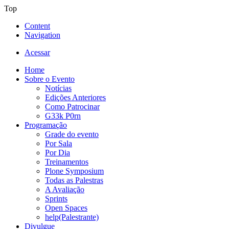
Top
Content
Navigation
Acessar
Home
Sobre o Evento
Notícias
Edições Anteriores
Como Patrocinar
G33k P0rn
Programação
Grade do evento
Por Sala
Por Dia
Treinamentos
Plone Symposium
Todas as Palestras
A Avaliação
Sprints
Open Spaces
help(Palestrante)
Divulgue