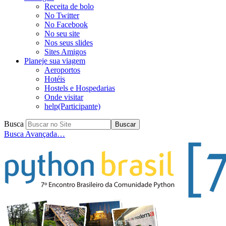
Receita de bolo
No Twitter
No Facebook
No seu site
Nos seus slides
Sites Amigos
Planeje sua viagem
Aeroportos
Hotéis
Hostels e Hospedarias
Onde visitar
help(Participante)
Busca
Busca Avançada…