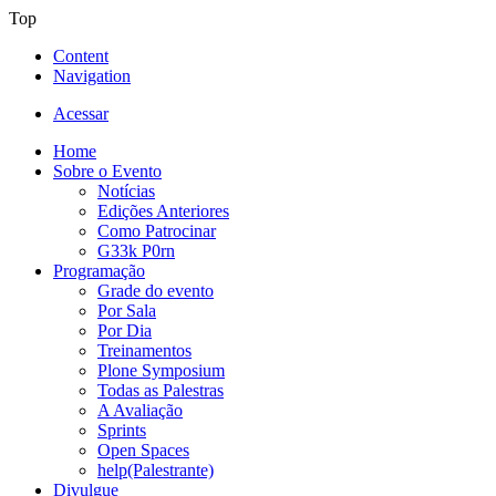
Top
Content
Navigation
Acessar
Home
Sobre o Evento
Notícias
Edições Anteriores
Como Patrocinar
G33k P0rn
Programação
Grade do evento
Por Sala
Por Dia
Treinamentos
Plone Symposium
Todas as Palestras
A Avaliação
Sprints
Open Spaces
help(Palestrante)
Divulgue